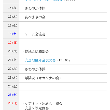
15 (水)
・さわやか体操
16 (木)
・あべまきの会
17 (金)
18 (土)
・ゲーム交流会
19 (日)
20 (月)
・協議会総務部会
21 (火)
・
安居地区年金友の会
（15：00）
22 (水)
・さわやか体操
23 (木)
・紫陽花（オカリナの会）
24 (金)
25 (土)
26 (日)
・ケアネット連絡会 総会
・安居２班定例会