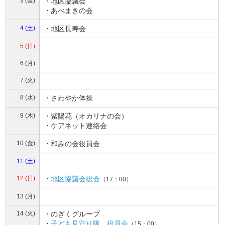
3 (金)
・地区協議会
・あべまきの会
4 (土)
・地区長寿会
5 (日)
6 (月)
7 (火)
8 (水)
・さわやか体操
9 (木)
・紫陽花（オカリナの会）
・ケアネット連絡会
10 (金)
・和みの会役員会
11 (土)
12 (日)
・
地区協議会総会
（17：00）
13 (月)
14 (火)
・のぎくグループ
・
子ども見守り隊 役員会
（15：00）