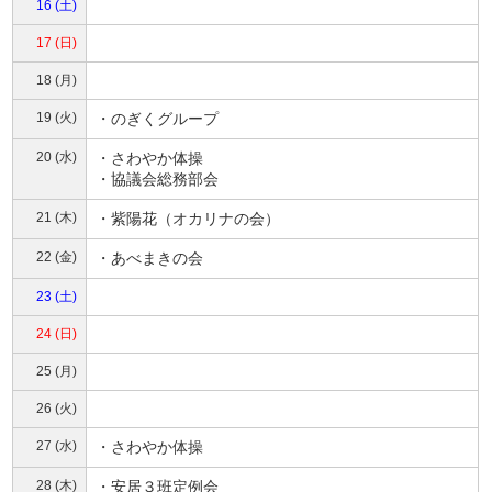
16 (土)
17 (日)
18 (月)
19 (火)
・のぎくグループ
20 (水)
・さわやか体操
・協議会総務部会
21 (木)
・紫陽花（オカリナの会）
22 (金)
・あべまきの会
23 (土)
24 (日)
25 (月)
26 (火)
27 (水)
・さわやか体操
28 (木)
・安居３班定例会