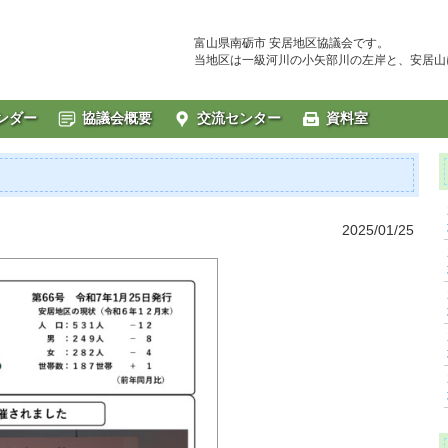
富山県南砺市 安居地区協議会です。
当地区は一級河川の小矢部川の左岸と、安居山
ンダー
協議会概要
交流センター
資料室
2025/01/25